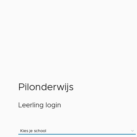
Gebruikersnaam
Wachtwoord
Pilonderwijs
Leerling login
School/Instelling